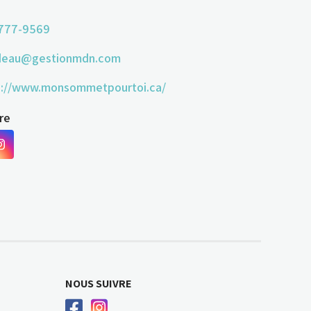
777-9569
eau@gestionmdn.com
s://www.monsommetpourtoi.ca/
re
NOUS SUIVRE