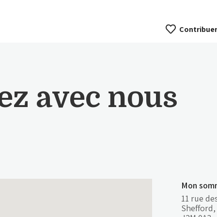
Contribue
z avec nous
Mon somm
11 rue d
Shefford