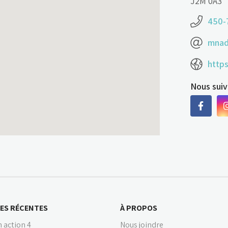
J2M 0A3
450-
mnad
http
Nous suiv
ES RÉCENTES
À PROPOS
 action 4
Nous joindre